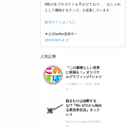
MBが全プロダクトを手がけており、「おしゃれ
として機能するグッズ」を提案しています。
販売サイトはこちら
▼公式twitter更新中！
@connect_e_d
人気記事
『この素晴らしい世界
に祝福を！』オリジナ
ルグラフィックTシャツ
この素晴らしい世界に祝福
を！
顔まわりは油断する
な!?『Re:ゼロから始め
る異世界生活』ネック
レス
Re:ゼロから始める異世界生
活