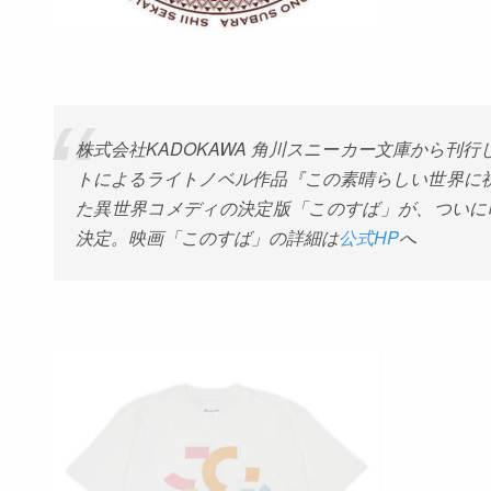
株式会社
KADOKAWA
角川スニーカー文庫から刊行
トによるライトノベル作品『この素晴らしい世界に祝
た異世界コメディの決定版「このすば」が、ついに
決定。映画「このすば」の詳細は
公式
HP
へ