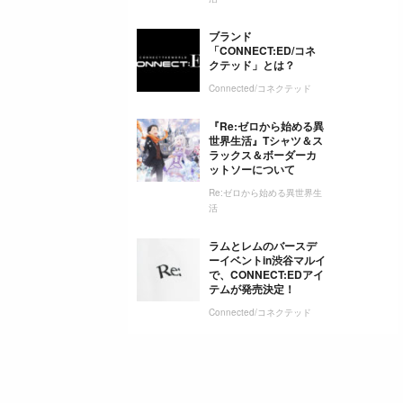
ブランド
「CONNECT:ED/コネ
クテッド」とは？
Connected/コネクテッド
『Re:ゼロから始める異
世界生活』Tシャツ＆ス
ラックス＆ボーダーカ
ットソーについて
Re:ゼロから始める異世界生
活
ラムとレムのバースデ
ーイベントin渋谷マルイ
で、CONNECT:EDアイ
テムが発売決定！
Connected/コネクテッド