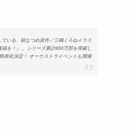
している、暁なつめ原作／三嶋くろねイラス
福を！』 。シリーズ累計
650
万部を突破し
映画化決定！ オーケストライベントも開催